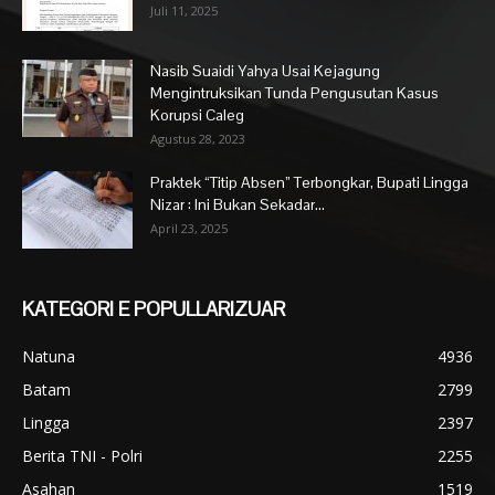
Juli 11, 2025
Nasib Suaidi Yahya Usai Kejagung
Mengintruksikan Tunda Pengusutan Kasus
Korupsi Caleg
Agustus 28, 2023
Praktek “Titip Absen” Terbongkar, Bupati Lingga
Nizar : Ini Bukan Sekadar...
April 23, 2025
KATEGORI E POPULLARIZUAR
Natuna
4936
Batam
2799
Lingga
2397
Berita TNI - Polri
2255
Asahan
1519