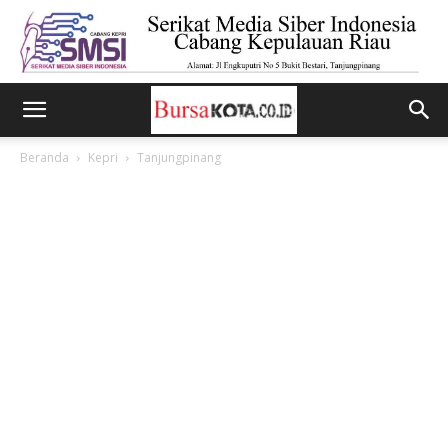
Beranda
Kepri
Tanjungpinang