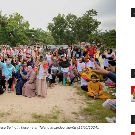
Desa Beringin, Kecamatan Talang Muandau, Jum’at (25/10/2024).