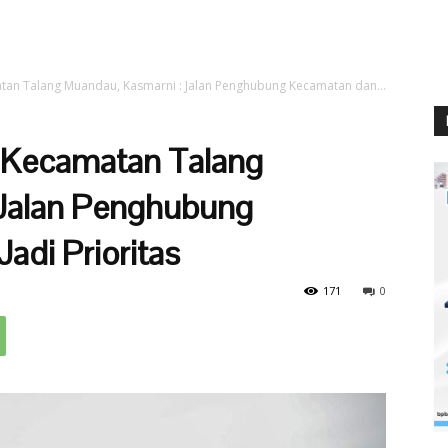
tan Talang Muandau, Kasmarni : Jalan Penghubung Kecamatan dan...
 Kecamatan Talang
 Jalan Penghubung
adi Prioritas
171
0