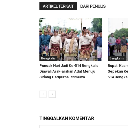
ARTIKEL TERKAIT
DARI PENULIS
Bengkalis
Bengkalis
Puncak Hari Jadi Ke-514 Bengkalis
Bupati Kasm
Diawali Arak-arakan Adat Menuju
Sepekan Ken
Sidang Paripurna Istimewa
514 Bengkal
TINGGALKAN KOMENTAR