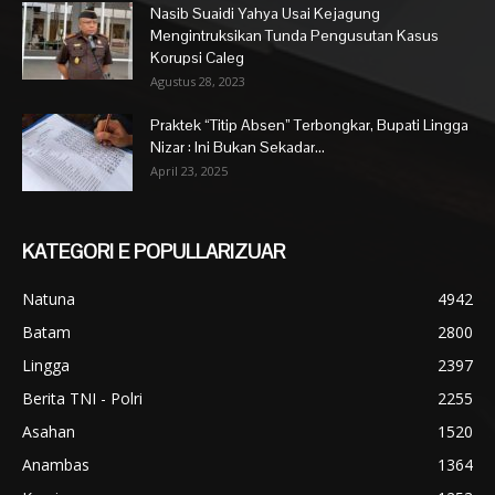
Nasib Suaidi Yahya Usai Kejagung
Mengintruksikan Tunda Pengusutan Kasus
Korupsi Caleg
Agustus 28, 2023
Praktek “Titip Absen” Terbongkar, Bupati Lingga
Nizar : Ini Bukan Sekadar...
April 23, 2025
KATEGORI E POPULLARIZUAR
Natuna
4942
Batam
2800
Lingga
2397
Berita TNI - Polri
2255
Asahan
1520
Anambas
1364