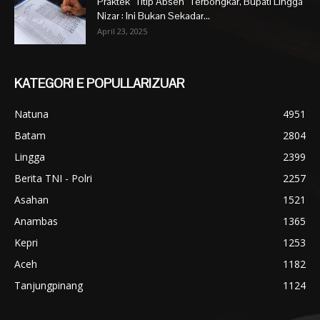
Praktek “Titip Absen” Terbongkar, Bupati Lingga
Nizar : Ini Bukan Sekadar...
April 23, 2025
KATEGORI E POPULLARIZUAR
Natuna
4951
Batam
2804
Lingga
2399
Berita TNI - Polri
2257
Asahan
1521
Anambas
1365
Kepri
1253
Aceh
1182
Tanjungpinang
1124