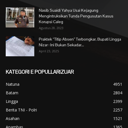
Nasib Suaidi Yahya Usai Kejagung
Mengintruksikan Tunda Pengusutan Kasus
Korupsi Caleg
Agustus 28, 2023
Praktek “Titip Absen” Terbongkar, Bupati Lingga
Nizar : Ini Bukan Sekadar...
April 23, 2025
KATEGORI E POPULLARIZUAR
Natuna
4951
Batam
2804
Lingga
2399
Berita TNI - Polri
2257
Asahan
1521
Anambas
1365