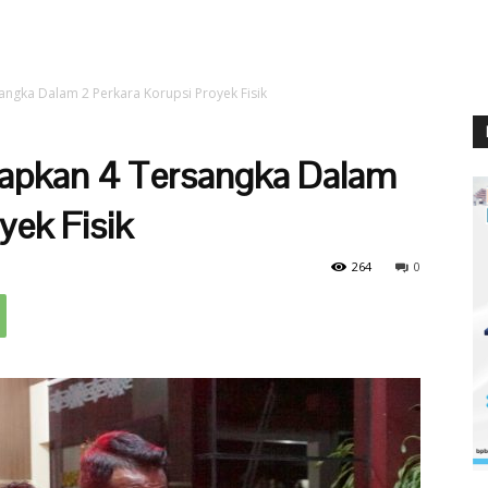
angka Dalam 2 Perkara Korupsi Proyek Fisik
tapkan 4 Tersangka Dalam
yek Fisik
264
0