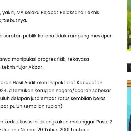
yakni, MA selaku Pejabat Pelaksana Teknis
a,”Sebutnya.
adi sorotan publik karena tidak rampung meskipun
nya manipulasi progres fisik, rekayasa
teknis,”Ujar Akbar.
aporan Hasil Audit oleh Inspektorat Kabupaten
024, ditemukan kerugian negara/daerah sebesar
 puluh delapan juta empat ratus sembilan belas
pat puluh sembilan rupiah).
am kedua kasus ini disangkakan melanggar Pasal 2
ang-Undang Nomor 20 Tahun 2001 tentang