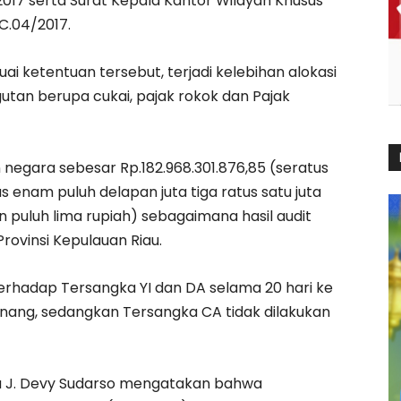
17 serta Surat Kepala Kantor Wilayah Khusus
.04/2017.
ai ketentuan tersebut, terjadi kelebihan alokasi
tan berupa cukai, pajak rokok dan Pajak
negara sebesar Rp.182.968.301.876,85 (seratus
s enam puluh delapan juta tiga ratus satu juta
 puluh lima rupiah) sebagaimana hasil audit
rovinsi Kepulauan Riau.
erhadap Tersangka YI dan DA selama 20 hari ke
pinang, sedangkan Tersangka CA tidak dilakukan
au J. Devy Sudarso mengatakan bahwa