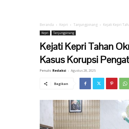
Beranda
Kepri
Tanjungpinang
Kejati Kepri Ta
Kepri
Tanjungpinang
Kejati Kepri Tahan O
Kasus Korupsi Pengat
Penulis
Redaksi
-
Agustus 28, 2025
Bagikan