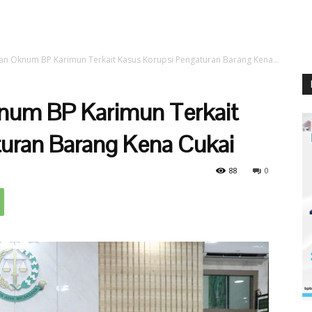
han Oknum BP Karimun Terkait Kasus Korupsi Pengaturan Barang Kena...
knum BP Karimun Terkait
uran Barang Kena Cukai
88
0