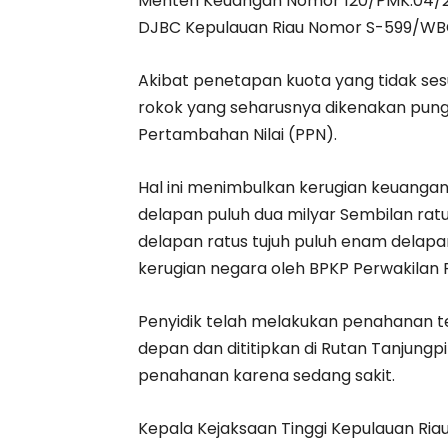
Menteri Keuangan Nomor 120/PMK.04/20
DJBC Kepulauan Riau Nomor S-599/WBC
Akibat penetapan kuota yang tidak sesu
rokok yang seharusnya dikenakan pungu
Pertambahan Nilai (PPN).
Hal ini menimbulkan kerugian keuangan 
delapan puluh dua milyar Sembilan ratu
delapan ratus tujuh puluh enam delapan
kerugian negara oleh BPKP Perwakilan P
Penyidik telah melakukan penahanan t
depan dan dititipkan di Rutan Tanjung
penahanan karena sedang sakit.
Kepala Kejaksaan Tinggi Kepulauan Ri