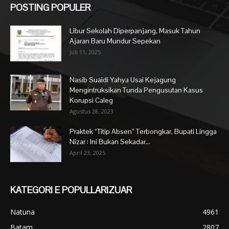
POSTING POPULER
Libur Sekolah Diperpanjang, Masuk Tahun
Ajaran Baru Mundur Sepekan
Juli 11, 2025
Nasib Suaidi Yahya Usai Kejagung
Mengintruksikan Tunda Pengusutan Kasus
Korupsi Caleg
Agustus 28, 2023
Praktek “Titip Absen” Terbongkar, Bupati Lingga
Nizar : Ini Bukan Sekadar...
April 23, 2025
KATEGORI E POPULLARIZUAR
Natuna
4961
Batam
2807