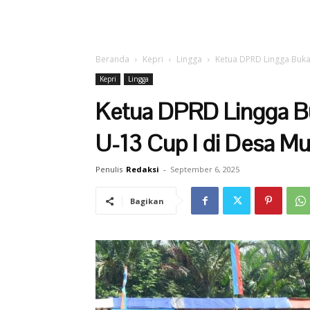
Beranda
Kepri
Lingga
Ketua DPRD Lingga Buka 
Kepri
Lingga
Ketua DPRD Lingga B
U-13 Cup I di Desa Mu
Penulis
Redaksi
-
September 6, 2025
Bagikan