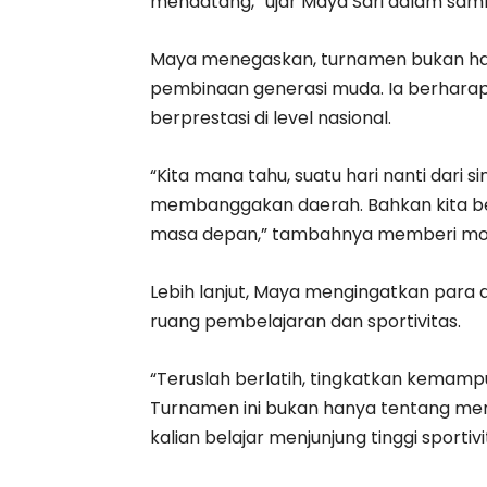
mendatang,” ujar Maya Sari dalam sam
Maya menegaskan, turnamen bukan hany
pembinaan generasi muda. Ia berharap, 
berprestasi di level nasional.
“Kita mana tahu, suatu hari nanti dari s
membanggakan daerah. Bahkan kita be
masa depan,” tambahnya memberi mot
Lebih lanjut, Maya mengingatkan para a
ruang pembelajaran dan sportivitas.
“Teruslah berlatih, tingkatkan kemamp
Turnamen ini bukan hanya tentang men
kalian belajar menjunjung tinggi sportiv