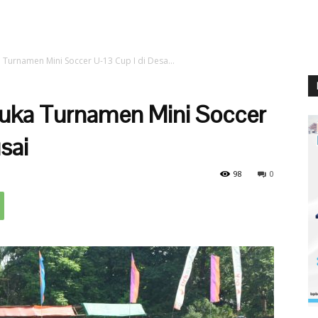
Turnamen Mini Soccer U-13 Cup I di Desa...
uka Turnamen Mini Soccer
sai
98
0