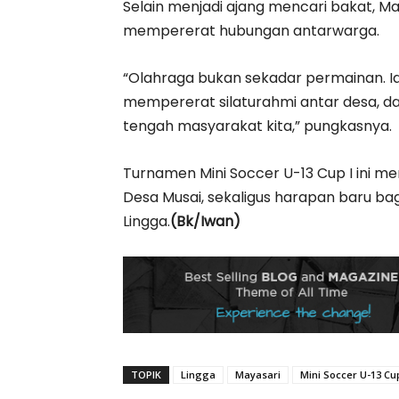
Selain menjadi ajang mencari bakat, M
mempererat hubungan antarwarga.
“Olahraga bukan sekadar permainan. Ia
mempererat silaturahmi antar desa,
tengah masyarakat kita,” pungkasnya.
Turnamen Mini Soccer U-13 Cup I ini m
Desa Musai, sekaligus harapan baru ba
Lingga.
(Bk/Iwan)
TOPIK
Lingga
Mayasari
Mini Soccer U-13 Cup