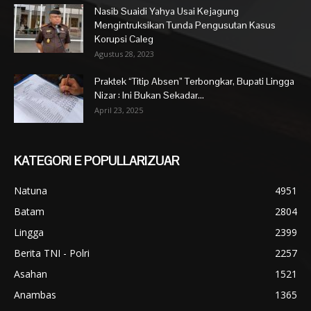
Nasib Suaidi Yahya Usai Kejagung
Mengintruksikan Tunda Pengusutan Kasus
Korupsi Caleg
Agustus 28, 2023
Praktek “Titip Absen” Terbongkar, Bupati Lingga
Nizar : Ini Bukan Sekadar...
April 23, 2025
KATEGORI E POPULLARIZUAR
Natuna
4951
Batam
2804
Lingga
2399
Berita TNI - Polri
2257
Asahan
1521
Anambas
1365