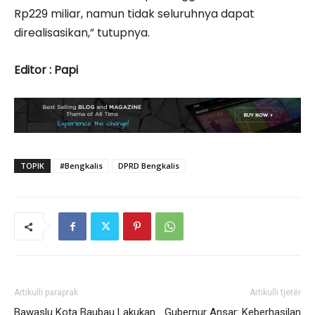
Rp229 miliar, namun tidak seluruhnya dapat
direalisasikan,” tutupnya.
Editor : Papi
TOPIK
#Bengkalis
DPRD Bengkalis
Artikulli paraprak
Artikulli tjetër
Bawaslu Kota Baubau Lakukan
Gubernur Ansar: Keberhasilan