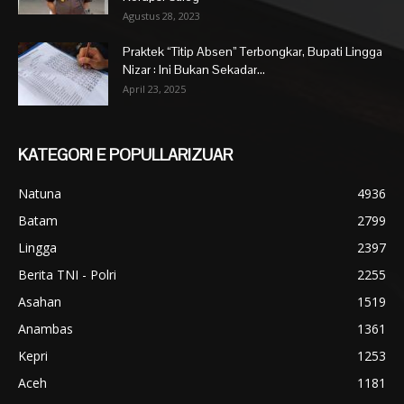
Agustus 28, 2023
Praktek “Titip Absen” Terbongkar, Bupati Lingga
Nizar : Ini Bukan Sekadar...
April 23, 2025
KATEGORI E POPULLARIZUAR
Natuna
4936
Batam
2799
Lingga
2397
Berita TNI - Polri
2255
Asahan
1519
Anambas
1361
Kepri
1253
Aceh
1181