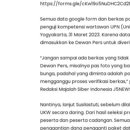
https://forms.gle/cKw19o5NuDHC2Cd2
Semua data google form dan berkas pa
penguji kompetensi wartawan UPN (Un
Yogyakarta, 31 Maret 2023. Karena dat
dimasukkan ke Dewan Pers untuk diverifi
“Jangan sampai ada berkas yang tidak 
Dewan Pers, misalnya pas foto yang 
bunga, padahal yang diminta adalah pol
mengganggu proses verifikasi berkas,
Redaksi Majalah Siber Indonesia J5NE
Nantinya, lanjut Susilastuti, sebelum d
UKW secara daring. Dari hasil seleksi p
peserta dan peserta cadangan. Semu
penggantian dana pengganti paket dat