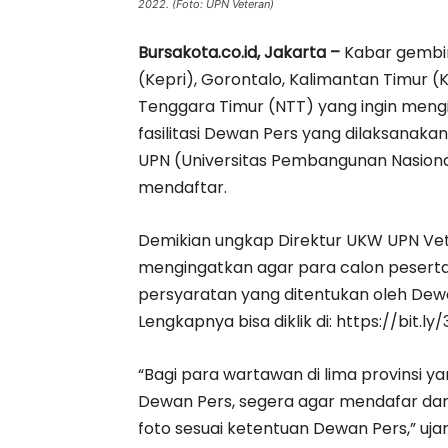
2022. (Foto: UPN Veteran)
Bursakota.co.id, Jakarta –
Kabar gembir
(Kepri), Gorontalo, Kalimantan Timur (
Tenggara Timur (NTT) yang ingin mengi
fasilitasi Dewan Pers yang dilaksanak
UPN (Universitas Pembangunan Nasional
mendaftar.
Demikian ungkap Direktur UKW UPN Vete
mengingatkan agar para calon pesert
persyaratan yang ditentukan oleh Dewa
Lengkapnya bisa diklik di: https://bit.l
“Bagi para wartawan di lima provinsi ya
Dewan Pers, segera agar mendafar da
foto sesuai ketentuan Dewan Pers,” ujar