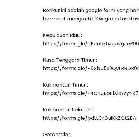
Berikut ini adalah google form yang haru
berminat mengikuti UKW gratis fasilitas
Kepulauan Riau :
https://forms.gle/cBdnUx5JqoKgJeR96
Nusa Tenggara Timur :
https://forms.gle/P6XbU5x9QyLRRDR9
Kalimantan Timur :
https://forms.gle/F4C4uBoF1XiaWyNk7
Kalimantan Selatan :
https://forms.gle/pdLLCrGuiKkZQt2BA
Gorontalo :