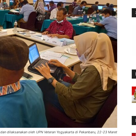
rs dan dilaksanakan oleh UPN Veteran Yogyakarta di Pekanbaru, 22-23 Maret