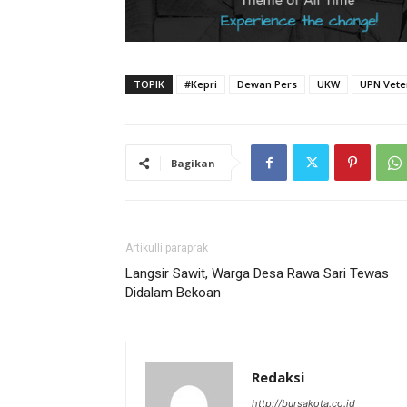
TOPIK
#Kepri
Dewan Pers
UKW
UPN Vete
Bagikan
Artikulli paraprak
Langsir Sawit, Warga Desa Rawa Sari Tewas
Didalam Bekoan
Redaksi
http://bursakota.co.id