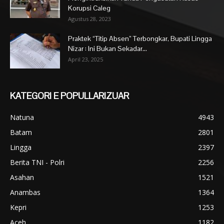
Korupsi Caleg
Agustus 28, 2023
Praktek “Titip Absen” Terbongkar, Bupati Lingga
Nizar : Ini Bukan Sekadar...
April 23, 2025
KATEGORI E POPULLARIZUAR
Natuna
4943
Batam
2801
Lingga
2397
Berita TNI - Polri
2256
Asahan
1521
Anambas
1364
Kepri
1253
Aceh
1182