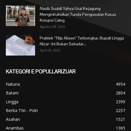
Nasib Suaidi Yahya Usai Kejagung
Mengintruksikan Tunda Pengusutan Kasus
Korupsi Caleg
Agustus 28, 2023
Praktek “Titip Absen” Terbongkar, Bupati Lingga
Nizar : Ini Bukan Sekadar...
April 23, 2025
KATEGORI E POPULLARIZUAR
Natuna
4954
Batam
2804
Lingga
2399
Berita TNI - Polri
2257
Asahan
1521
Anambas
1365