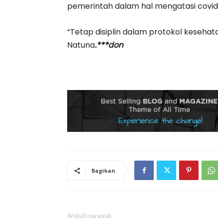
pemerintah dalam hal mengatasi covid19
“Tetap disiplin dalam protokol keseha
Natuna
.***don
Bagikan
Artikulli paraprak