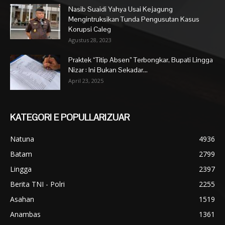
Nasib Suaidi Yahya Usai Kejagung
Mengintruksikan Tunda Pengusutan Kasus
Korupsi Caleg
Agustus 28, 2023
Praktek “Titip Absen” Terbongkar, Bupati Lingga
Nizar : Ini Bukan Sekadar...
April 23, 2025
KATEGORI E POPULLARIZUAR
Natuna
4936
Batam
2799
Lingga
2397
Berita TNI - Polri
2255
Asahan
1519
Anambas
1361