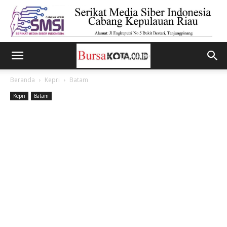
Beranda
Kepri
Batam
Kepri
Batam