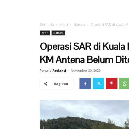
Beranda
Kepri
Natuna
Operasi SAR di Kuala 
Kepri
Natuna
Operasi SAR di Kuala
KM Antena Belum Di
Penulis
Redaksi
-
November 20, 2025
Bagikan