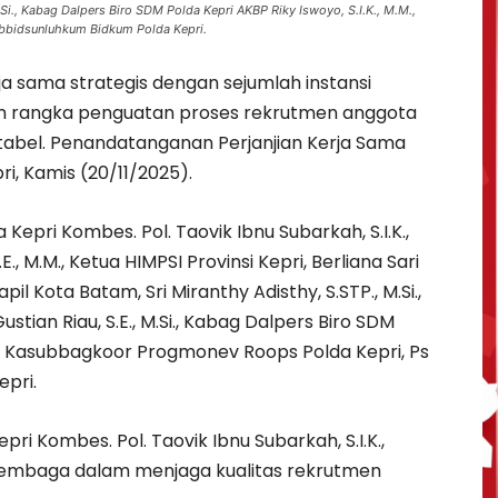
.Si., Kabag Dalpers Biro SDM Polda Kepri AKBP Riky Iswoyo, S.I.K., M.M.,
bbidsunluhkum Bidkum Polda Kepri.
ja sama strategis dengan sejumlah instansi
m rangka penguatan proses rekrutmen anggota
ntabel. Penandatanganan Perjanjian Kerja Sama
i, Kamis (20/11/2025).
Kepri Kombes. Pol. Taovik Ibnu Subarkah, S.I.K.,
.E., M.M., Ketua HIMPSI Provinsi Kepri, Berliana Sari
apil Kota Batam, Sri Miranthy Adisthy, S.STP., M.Si.,
stian Riau, S.E., M.Si., Kabag Dalpers Biro SDM
.M., Kasubbagkoor Progmonev Roops Polda Kepri, Ps
epri.
 Kombes. Pol. Taovik Ibnu Subarkah, S.I.K.,
 lembaga dalam menjaga kualitas rekrutmen