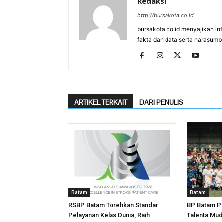
Redaksi
http://bursakota.co.id
bursakota.co.id menyajikan in
fakta dan data serta narasumb
ARTIKEL TERKAIT
DARI PENULIS
Batam
Batam
RSBP Batam Torehkan Standar
BP Batam P
Pelayanan Kelas Dunia, Raih
Talenta Mu