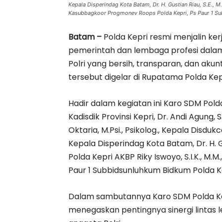
Kepala Disperindag Kota Batam, Dr. H. Gustian Riau, S.E., M
Kasubbagkoor Progmonev Roops Polda Kepri, Ps Paur 1 Su
Batam –
Polda Kepri resmi menjalin ker
pemerintah dan lembaga profesi dala
Polri yang bersih, transparan, dan aku
tersebut digelar di Rupatama Polda Kepr
Hadir dalam kegiatan ini Karo SDM Polda 
Kadisdik Provinsi Kepri, Dr. Andi Agung, S
Oktaria, M.Psi., Psikolog., Kepala Disdukc
Kepala Disperindag Kota Batam, Dr. H. Gu
Polda Kepri AKBP Riky Iswoyo, S.I.K., M
Paur 1 Subbidsunluhkum Bidkum Polda K
Dalam sambutannya Karo SDM Polda Kepri
menegaskan pentingnya sinergi lintas