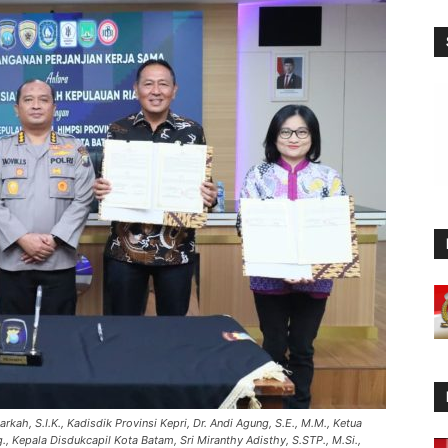
ah, S.I.K., Kadisdik Provinsi Kepri, Dr. Andi Agung, S.E., M.M., Ketua
og., Kepala Disdukcapil Kota Batam, Sri Miranthy Adisthy, S.STP., M.Si.,