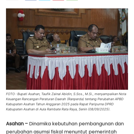
FOTO : Bupati Asahan, Taufik Zainal Abidin, S.Sos., M.Si., menyampaikan Nota
Keuangan Rancangan Peraturan Daerah (Ranperda) tentang Perubahan APBD
Kabupaten Asahan Tahun Anggaran 2025 pada Rapat Paripurna DPRD
Kabupaten Asahan di Aula Rambate Rata Raya, Senin (08/09/2025).
Asahan –
Dinamika kebutuhan pembangunan dan
perubahan asumsi fiskal menuntut pemerintah