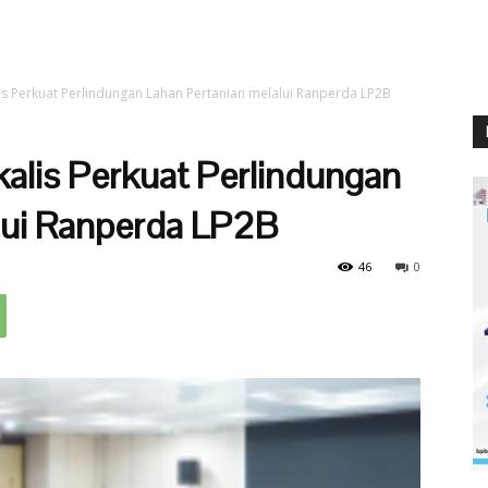
is Perkuat Perlindungan Lahan Pertanian melalui Ranperda LP2B
alis Perkuat Perlindungan
lui Ranperda LP2B
46
0