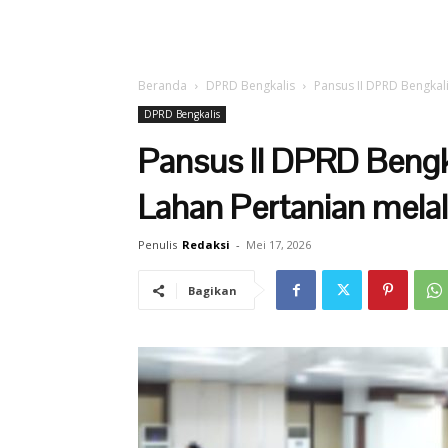
Beranda
DPRD Bengkalis
Pansus II DPRD Bengkal
DPRD Bengkalis
Pansus II DPRD Bengk
Lahan Pertanian mela
Penulis
Redaksi
-
Mei 17, 2026
Bagikan