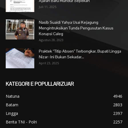
Ajaran Baru Mundur Sepekan
Juli 11, 2025
Nasib Suaidi Yahya Usai Kejagung
Mengintruksikan Tunda Pengusutan Kasus
Korupsi Caleg
Agustus 28, 2023
Praktek “Titip Absen” Terbongkar, Bupati Lingga
Nizar : Ini Bukan Sekadar...
April 23, 2025
KATEGORI E POPULLARIZUAR
Natuna
4946
Batam
2803
Lingga
2397
Berita TNI - Polri
2257