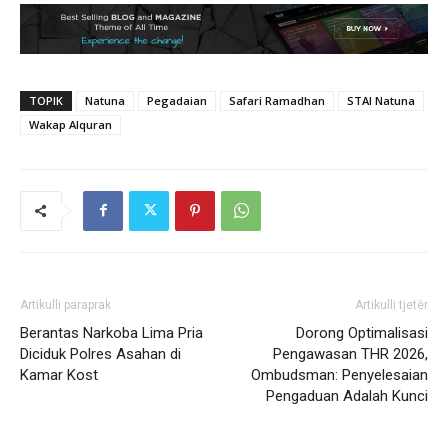
TOPIK
Natuna
Pegadaian
Safari Ramadhan
STAI Natuna
Wakap Alquran
Artikulli paraprak
Artikulli tjetër
Berantas Narkoba Lima Pria
Dorong Optimalisasi
Diciduk Polres Asahan di
Pengawasan THR 2026,
Kamar Kost
Ombudsman: Penyelesaian
Pengaduan Adalah Kunci