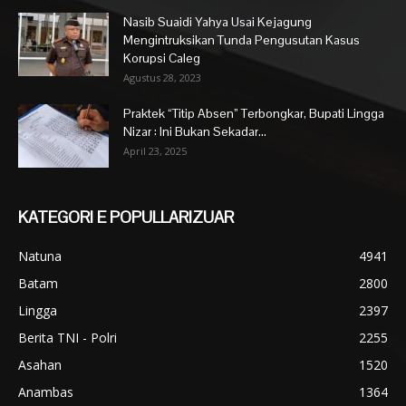
Nasib Suaidi Yahya Usai Kejagung
Mengintruksikan Tunda Pengusutan Kasus
Korupsi Caleg
Agustus 28, 2023
Praktek “Titip Absen” Terbongkar, Bupati Lingga
Nizar : Ini Bukan Sekadar...
April 23, 2025
KATEGORI E POPULLARIZUAR
Natuna
4941
Batam
2800
Lingga
2397
Berita TNI - Polri
2255
Asahan
1520
Anambas
1364