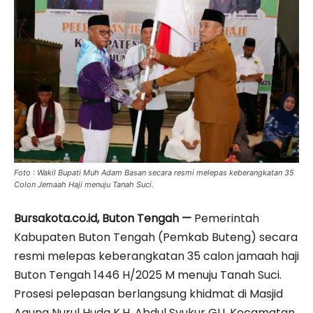
Foto : Wakil Bupati Muh Adam Basan secara resmi melepas keberangkatan 35
Colon Jemaah Haji menuju Tanah Suci.
Bursakota.co.id, Buton Tengah —
Pemerintah
Kabupaten Buton Tengah (Pemkab Buteng) secara
resmi melepas keberangkatan 35 calon jamaah haji
Buton Tengah 1446 H/2025 M menuju Tanah Suci.
Prosesi pelepasan berlangsung khidmat di Masjid
Agung Nurul Huda K.H. Abdul Syukur GU, Kecamatan