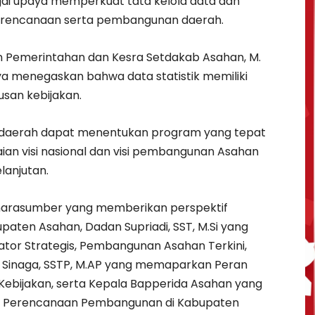
bagai upaya memperkuat tata kelola data dan
perencanaan serta pembangunan daerah.
ten Pemerintahan dan Kesra Setdakab Asahan, M.
nya menegaskan bahwa data statistik memiliki
usan kebijakan.
 daerah dapat menentukan program yang tepat
an visi nasional dan visi pembangunan Asahan
elanjutan.
 narasumber yang memberikan perspektif
upaten Asahan, Dadan Supriadi, SST, M.Si yang
or Strategis, Pembangunan Asahan Terkini,
 Sinaga, SSTP, M.AP yang memaparkan Peran
ebijakan, serta Kepala Bapperida Asahan yang
m Perencanaan Pembangunan di Kabupaten