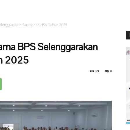
lenggarakan Sarasehan HSN Tahun 2025
ama BPS Selenggarakan
n 2025
29
0