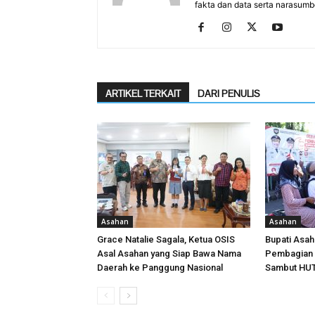
fakta dan data serta narasumb
ARTIKEL TERKAIT
DARI PENULIS
Asahan
Asahan
Grace Natalie Sagala, Ketua OSIS
Bupati Asa
Asal Asahan yang Siap Bawa Nama
Pembagian 
Daerah ke Panggung Nasional
Sambut HUT