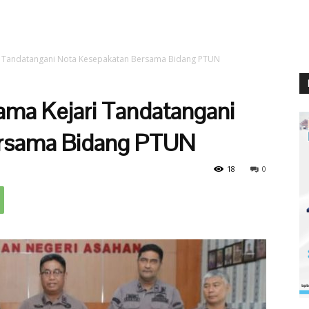
 Tandatangani Nota Kesepakatan Bersama Bidang PTUN
ma Kejari Tandatangani
ersama Bidang PTUN
18
0