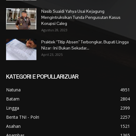
Nasib Suaidi Yahya Usai Kejagung
Mengintruksikan Tunda Pengusutan Kasus
Korupsi Caleg
Agustus 28, 2023
Praktek “Titip Absen” Terbongkar, Bupati Lingga
Nizar : Ini Bukan Sekadar...
April 23, 2025
KATEGORI E POPULLARIZUAR
Natuna
4951
Batam
2804
Lingga
2399
Berita TNI - Polri
2257
Asahan
1521
Anambas
1365