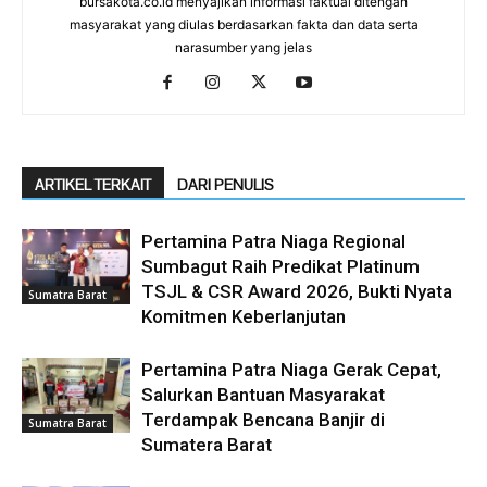
bursakota.co.id menyajikan informasi faktual ditengah
masyarakat yang diulas berdasarkan fakta dan data serta
narasumber yang jelas
ARTIKEL TERKAIT
DARI PENULIS
Pertamina Patra Niaga Regional
Sumbagut Raih Predikat Platinum
TSJL & CSR Award 2026, Bukti Nyata
Sumatra Barat
Komitmen Keberlanjutan
Pertamina Patra Niaga Gerak Cepat,
Salurkan Bantuan Masyarakat
Terdampak Bencana Banjir di
Sumatra Barat
Sumatera Barat