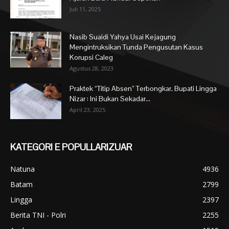
Juli 11, 2025
Nasib Suaidi Yahya Usai Kejagung
Mengintruksikan Tunda Pengusutan Kasus
Korupsi Caleg
Agustus 28, 2023
Praktek “Titip Absen” Terbongkar, Bupati Lingga
Nizar : Ini Bukan Sekadar...
April 23, 2025
KATEGORI E POPULLARIZUAR
Natuna
4936
Batam
2799
Lingga
2397
Berita TNI - Polri
2255