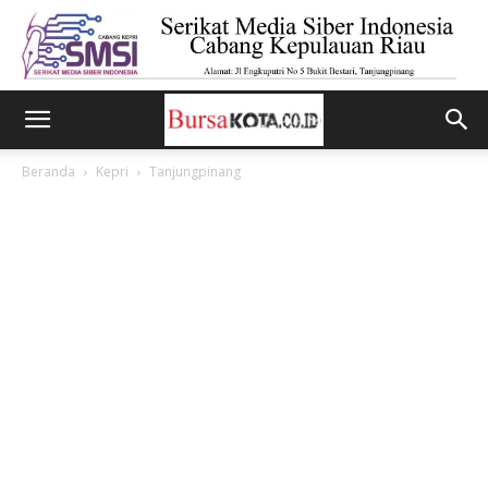
Beranda
Kepri
Tanjungpinang