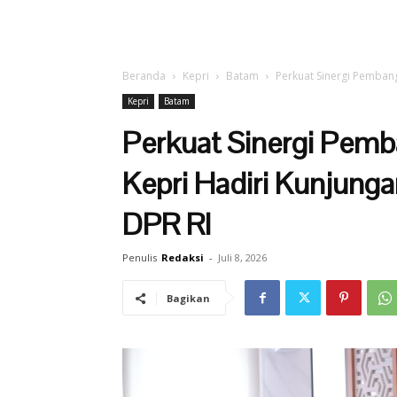
Beranda
Kepri
Batam
Perkuat Sinergi Pembang
Kepri
Batam
Perkuat Sinergi Pemb
Kepri Hadiri Kunjungan
DPR RI
Penulis
Redaksi
-
Juli 8, 2026
Bagikan