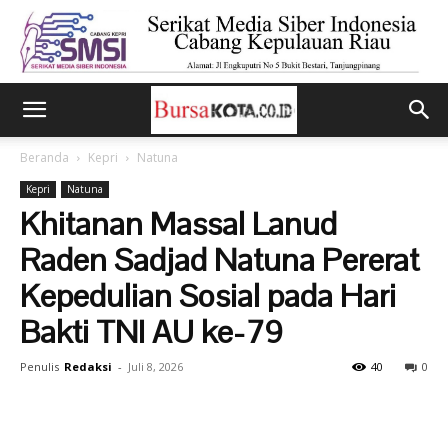
Beranda
Kepri
Natuna
Kepri
Natuna
Khitanan Massal Lanud
Raden Sadjad Natuna Pererat
Kepedulian Sosial pada Hari
Bakti TNI AU ke-79
Penulis
Redaksi
-
Juli 8, 2026
40
0