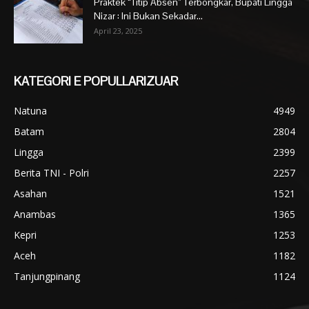
Praktek “Titip Absen” Terbongkar, Bupati Lingga
Nizar : Ini Bukan Sekadar...
April 23, 2025
KATEGORI E POPULLARIZUAR
Natuna
4949
Batam
2804
Lingga
2399
Berita TNI - Polri
2257
Asahan
1521
Anambas
1365
Kepri
1253
Aceh
1182
Tanjungpinang
1124