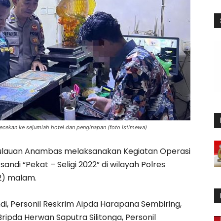
cekan ke sejumlah hotel dan penginapan (foto istimewa)
ulauan Anambas melaksanakan Kegiatan Operasi
andi “Pekat – Seligi 2022” di wilayah Polres
2) malam.
di, Personil Reskrim Aipda Harapana Sembiring,
Bripda Herwan Saputra Silitonga, Personil