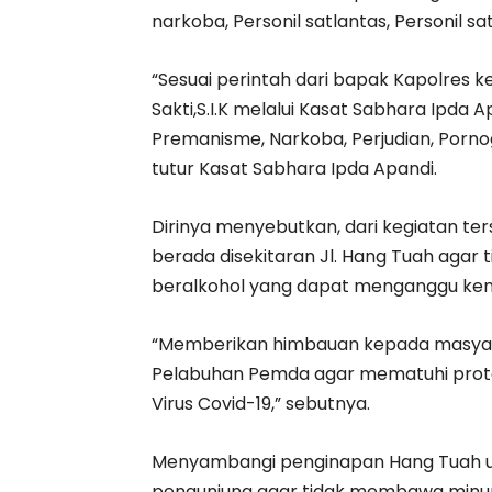
narkoba, Personil satlantas, Personil s
“Sesuai perintah dari bapak Kapolres
Sakti,S.I.K melalui Kasat Sabhara Ipda A
Premanisme, Narkoba, Perjudian, Porn
tutur Kasat Sabhara Ipda Apandi.
Dirinya menyebutkan, dari kegiatan t
berada disekitaran Jl. Hang Tuah agar
beralkohol yang dapat menganggu ken
“Memberikan himbauan kepada masyara
Pelabuhan Pemda agar mematuhi prot
Virus Covid-19,” sebutnya.
Menyambangi penginapan Hang Tuah u
pengunjung agar tidak membawa minu