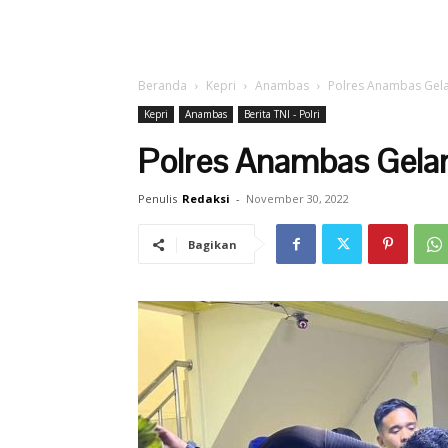
Beranda
Kepri
Anambas
Polres Anambas Gelar
Kepri
Anambas
Berita TNI - Polri
Polres Anambas Gelar
Penulis
Redaksi
-
November 30, 2022
Bagikan