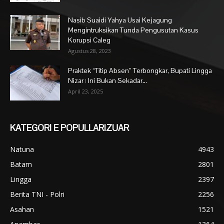
Nasib Suaidi Yahya Usai Kejagung
Mengintruksikan Tunda Pengusutan Kasus
Korupsi Caleg
Agustus 28, 2023
Praktek “Titip Absen” Terbongkar, Bupati Lingga
Nizar : Ini Bukan Sekadar...
April 23, 2025
KATEGORI E POPULLARIZUAR
Natuna
4943
Batam
2801
Lingga
2397
Berita TNI - Polri
2256
Asahan
1521