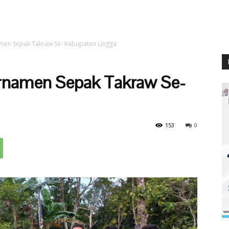
men Sepak Takraw Se- Kabupaten Lingga
rnamen Sepak Takraw Se-
153
0