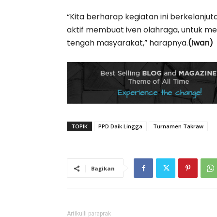
“Kita berharap kegiatan ini berkelanjuta
aktif membuat iven olahraga, untuk mem
tengah masyarakat,” harapnya.
(Iwan)
TOPIK
PPD Daik Lingga
Turnamen Takraw
Bagikan
Artikulli paraprak