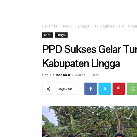
Beranda
Kepri
Lingga
PPD Sukses Gelar Turna
Kepri
Lingga
PPD Sukses Gelar Tu
Kabupaten Lingga
Penulis
Redaksi
-
Maret 19, 2022
Bagikan