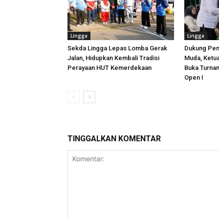
Lingga
Lingga
Sekda Lingga Lepas Lomba Gerak
Dukung Pen
Jalan, Hidupkan Kembali Tradisi
Muda, Ketu
Perayaan HUT Kemerdekaan
Buka Turna
Open I
TINGGALKAN KOMENTAR