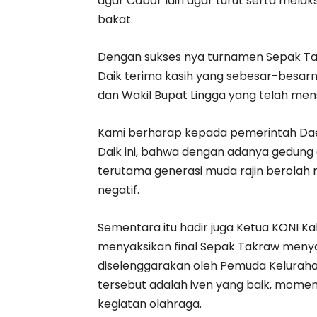
agar Cabor lain agar turut serta mel
bakat.
Dengan sukses nya turnamen Sepak Tak
Daik terima kasih yang sebesar-besar
dan Wakil Bupat Lingga yang telah mens
Kami berharap kepada pemerintah Da
Daik ini, bahwa dengan adanya gedun
terutama generasi muda rajin berolah 
negatif.
Sementara itu hadir juga Ketua KONI 
menyaksikan final Sepak Takraw meny
diselenggarakan oleh Pemuda Keluraha
tersebut adalah iven yang baik, mom
kegiatan olahraga.