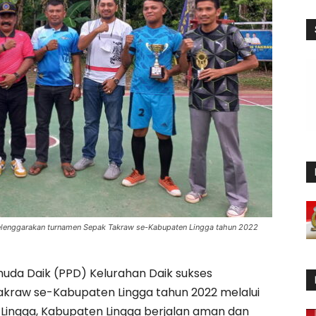
elenggarakan turnamen Sepak Takraw se-Kabupaten Lingga tahun 2022
uda Daik (PPD) Kelurahan Daik sukses
raw se-Kabupaten Lingga tahun 2022 melalui
Lingga, Kabupaten Lingga berjalan aman dan