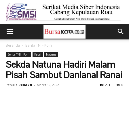
Beranda
Berita TNI - Polri
Berita TNI - Polri
Kepri
Natuna
Sekda Natuna Hadiri Malam
Pisah Sambut Danlanal Ranai
Penulis
Redaksi
-
Maret 19, 2022
201
0