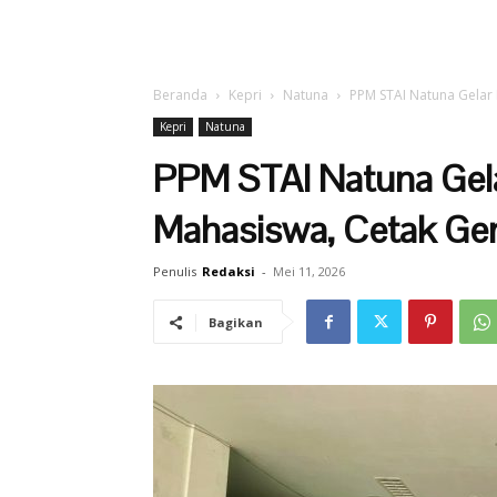
Beranda
Kepri
Natuna
PPM STAI Natuna Gelar 
Kepri
Natuna
PPM STAI Natuna Gel
Mahasiswa, Cetak Gene
Penulis
Redaksi
-
Mei 11, 2026
Bagikan