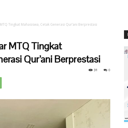
MTQ Tingkat Mahasiswa, Cetak Generasi Qur’ani Berprestasi
ar MTQ Tingkat
rasi Qur’ani Berprestasi
31
0