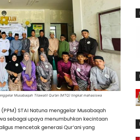
nggelar Musabaqah Tilawatil Qur’an (MTQ) tingkat mahasiswa
 (PPM) STAI Natuna menggelar Musabaqah
siswa sebagai upaya menumbuhkan kecintaan
aligus mencetak generasi Qur’ani yang