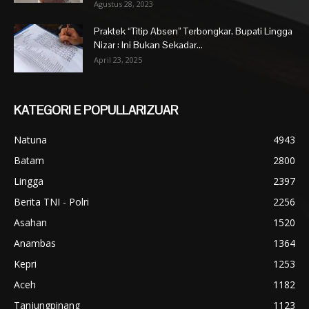
Agustus 28, 2023
Praktek “Titip Absen” Terbongkar, Bupati Lingga
Nizar : Ini Bukan Sekadar...
April 23, 2025
KATEGORI E POPULLARIZUAR
Natuna
4943
Batam
2800
Lingga
2397
Berita TNI - Polri
2256
Asahan
1520
Anambas
1364
Kepri
1253
Aceh
1182
Tanjungpinang
1123