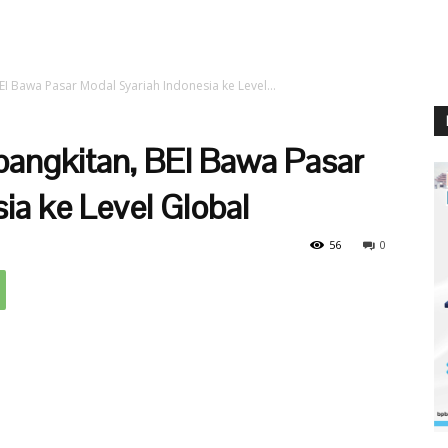
I Bawa Pasar Modal Syariah Indonesia ke Level...
angkitan, BEI Bawa Pasar
ia ke Level Global
56
0