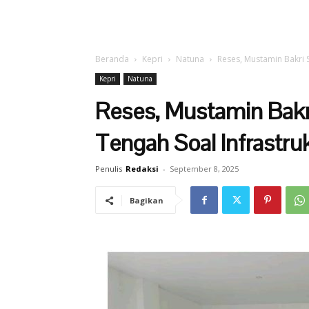
Beranda
Kepri
Natuna
Reses, Mustamin Bakri S
Kepri
Natuna
Reses, Mustamin Bakr
Tengah Soal Infrastru
Penulis
Redaksi
-
September 8, 2025
Bagikan