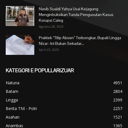
Nasib Suaidi Yahya Usai Kejagung
Mengintruksikan Tunda Pengusutan Kasus
Korupsi Caleg
Agustus 28, 2023
Praktek “Titip Absen” Terbongkar, Bupati Lingga
Nizar : Ini Bukan Sekadar...
April 23, 2025
KATEGORI E POPULLARIZUAR
Natuna
4951
Batam
2804
Lingga
2399
Berita TNI - Polri
2257
Asahan
1521
Anambas
1365