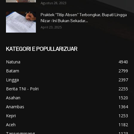
Agustus 28, 2023
Praktek “Titip Absen” Terbongkar, Bupati Lingga
Nizar : Ini Bukan Sekadar...
April 23, 2025
KATEGORI E POPULLARIZUAR
Natuna
4940
Batam
2799
Lingga
2397
Berita TNI - Polri
2255
Asahan
1520
Anambas
1364
Kepri
1253
Aceh
1182
Tanjungpinang
1123