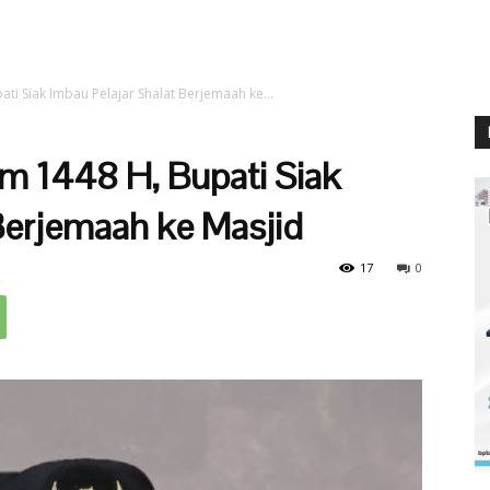
i Siak Imbau Pelajar Shalat Berjemaah ke...
m 1448 H, Bupati Siak
Berjemaah ke Masjid
17
0