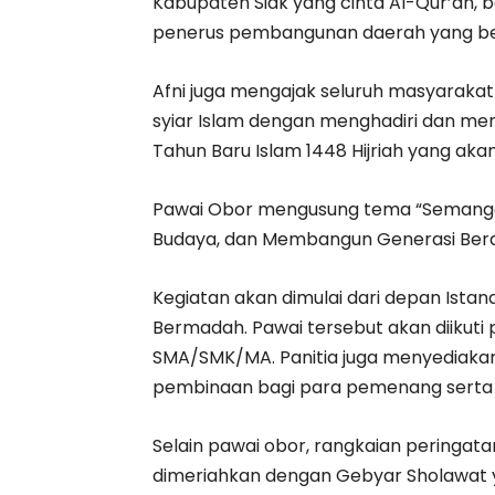
Kabupaten Siak yang cinta Al-Qur’an, 
penerus pembangunan daerah yang berl
Afni juga mengajak seluruh masyaraka
syiar Islam dengan menghadiri dan m
Tahun Baru Islam 1448 Hijriah yang akan
Pawai Obor mengusung tema “Semanga
Budaya, dan Membangun Generasi Berakh
Kegiatan akan dimulai dari depan Istan
Bermadah. Pawai tersebut akan diikuti 
SMA/SMK/MA. Panitia juga menyediakan
pembinaan bagi para pemenang serta 
Selain pawai obor, rangkaian peringatan
dimeriahkan dengan Gebyar Sholawat y