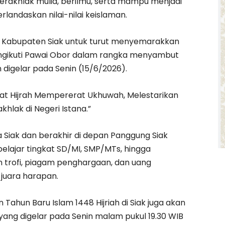
berakhlak mulia, berilmu, serta mampu menjadi
andaskan nilai-nilai keislaman.
t Kabupaten Siak untuk turut menyemarakkan
engikuti Pawai Obor dalam rangka menyambut
 digelar pada Senin (15/6/2026).
t Hijrah Mempererat Ukhuwah, Melestarikan
lak di Negeri Istana.”
a Siak dan berakhir di depan Panggung Siak
pelajar tingkat SD/MI, SMP/MTs, hingga
 trofi, piagam penghargaan, dan uang
juara harapan.
 Tahun Baru Islam 1448 Hijriah di Siak juga akan
ang digelar pada Senin malam pukul 19.30 WIB