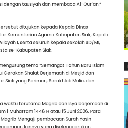
isi dengan tausiyah dan membaca Al-Qur’an,”
tersebut ditujukan kepada Kepala Dinas
ntor Kementerian Agama Kabupaten Siak, Kepala
ilayah I, serta seluruh kepala sekolah SD/MI,
ta se-Kabupaten Siak.
k mengusung tema “Semangat Tahun Baru Islam
ui Gerakan Shalat Berjemaah di Mesjid dan
r Siak yang Beriman, Berakhlak Mulia, dan
ma waktu terutama Magrib dan Isya berjemaah di
m 1 Muharram 1448 H atau 15 Juni 2026. Para
an Magrib Mengaji, pembacaan Surah Yasin
eagamaan lainnya yang diselenggarakan