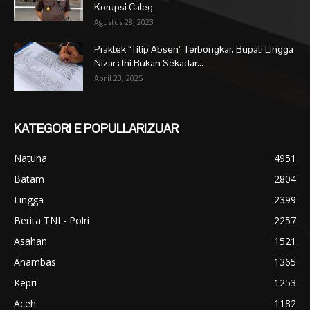
Korupsi Caleg
Agustus 28, 2023
Praktek “Titip Absen” Terbongkar, Bupati Lingga
Nizar : Ini Bukan Sekadar...
April 23, 2025
KATEGORI E POPULLARIZUAR
Natuna
4951
Batam
2804
Lingga
2399
Berita TNI - Polri
2257
Asahan
1521
Anambas
1365
Kepri
1253
Aceh
1182