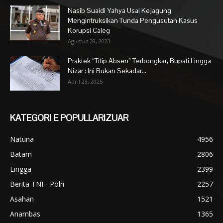
Nasib Suaidi Yahya Usai Kejagung
Mengintruksikan Tunda Pengusutan Kasus
Korupsi Caleg
Agustus 28, 2023
Praktek “Titip Absen” Terbongkar, Bupati Lingga
Nizar : Ini Bukan Sekadar...
April 23, 2025
KATEGORI E POPULLARIZUAR
Natuna
4956
Batam
2806
Lingga
2399
Berita TNI - Polri
2257
Asahan
1521
Anambas
1365