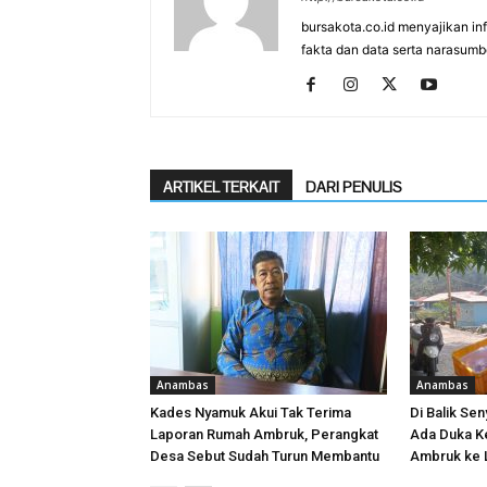
bursakota.co.id menyajikan in
fakta dan data serta narasumb
ARTIKEL TERKAIT
DARI PENULIS
Anambas
Anambas
Kades Nyamuk Akui Tak Terima
Di Balik Sen
Laporan Rumah Ambruk, Perangkat
Ada Duka K
Desa Sebut Sudah Turun Membantu
Ambruk ke 