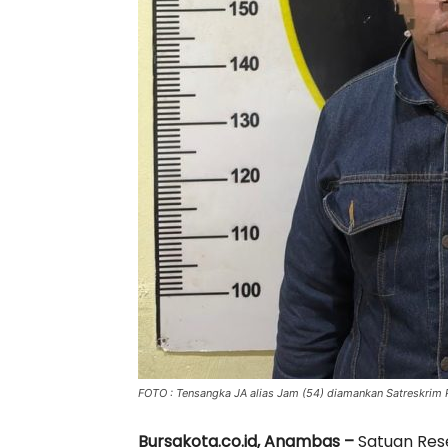
FOTO : Tensangka JA alias Jam (54) diamankan Satreskrim
Bursakota.co.id, Anambas –
Satuan Rese