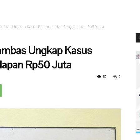
nambas Ungkap Kasus Penipuan dan Penggelapan Rp50 Juta
nambas Ungkap Kasus
lapan Rp50 Juta
50
0