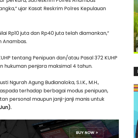
lar perkara, Satreskrim Polres Anambas
ngka,” ujar Kasat Reskrim Polres Kepulauan
ilai Rp10 juta dan Rp40 juta telah diamankan,”
an Anambas.
KUHP tentang Penipuan dan/atau Pasal 372 KUHP
 hukuman penjara maksimal 4 tahun.
i Ngurah Agung Budianaloka, S.I.K., M.H.,
aspada terhadap berbagai modus penipuan,
 personal maupun janji-janji manis untuk
Jun).