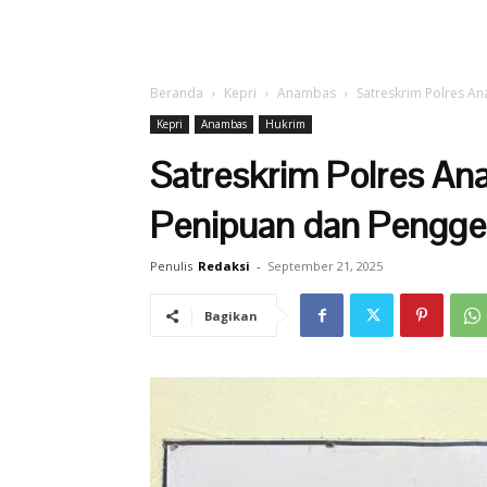
Beranda
Kepri
Anambas
Satreskrim Polres A
Kepri
Anambas
Hukrim
Satreskrim Polres A
Penipuan dan Pengge
Penulis
Redaksi
-
September 21, 2025
Bagikan