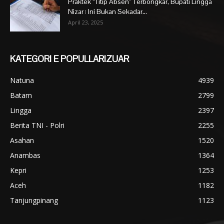
Praktek “Titip Absen” Terbongkar, Bupati Lingga
Nizar : Ini Bukan Sekadar...
April 23, 2025
KATEGORI E POPULLARIZUAR
Natuna
4939
Batam
2799
Lingga
2397
Berita TNI - Polri
2255
Asahan
1520
Anambas
1364
Kepri
1253
Aceh
1182
Tanjungpinang
1123