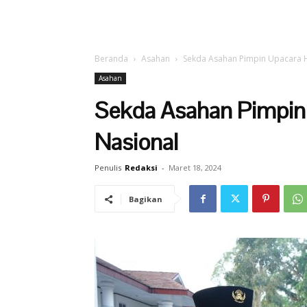
Beranda
Asahan
Sekda Asahan Pimpin Upacara H
Asahan
Sekda Asahan Pimpin
Nasional
Penulis
Redaksi
-
Maret 18, 2024
Bagikan