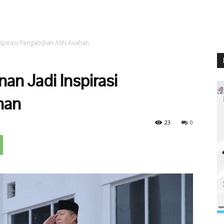
spirasi Pengabdian ASN Asahan
n Jadi Inspirasi
han
23
0