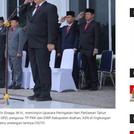
ifin Sinaga, M.H., memimpin Upacara Peringatan Hari Pahlawan Tahun
nan OPD, pengurus TP PKK dan DWP Kabupaten Asahan, ASN di lingkungan
amu undangan lainnya.(10/11).