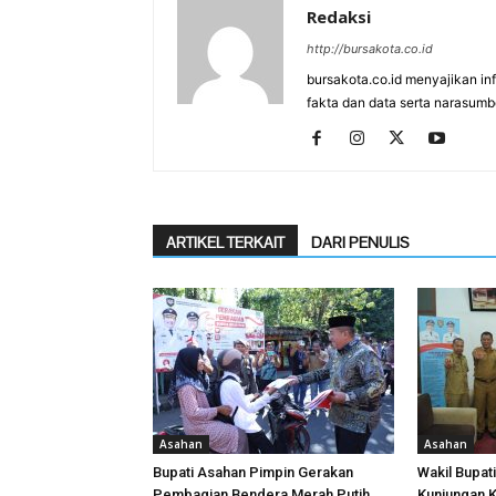
Redaksi
http://bursakota.co.id
bursakota.co.id menyajikan in
fakta dan data serta narasumb
ARTIKEL TERKAIT
DARI PENULIS
Asahan
Asahan
Bupati Asahan Pimpin Gerakan
Wakil Bupat
Pembagian Bendera Merah Putih
Kunjungan K