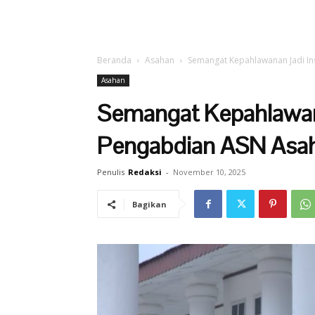
Beranda
Asahan
Semangat Kepahlawanan Jadi In
Asahan
Semangat Kepahlawana
Pengabdian ASN Asa
Penulis
Redaksi
-
November 10, 2025
Bagikan